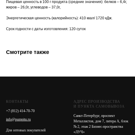
Пищевая ценность в 100 г продукта (средние значения): белков – 6,4г,
жиров – 26,0г, углеводов – 37,0г,
Энергетическая ценность (калорийность): 410 ккал/ 1720 кДж.
Срок годности с даты изготовления: 120 суток
Смотрите также
КОНТАКТЫ
АДРЕС ПРОИЗВОДСТВА
И ПУНКТА САМОВЫВОЗА
+7 (812) 414-70-70
Санкт-Петербург, проспект
info@pumpitu.ru
Металлистов, дом 7, литера А, блок
№ 2, этаж 2 Бизнес-пространства
Для оптовых покупателей
«ЛУЧ»