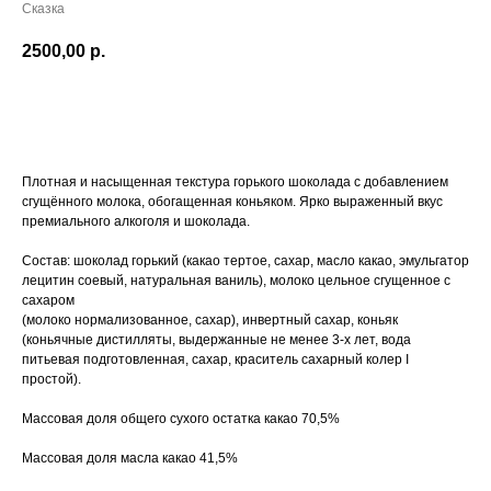
Сказка
2500,00
р.
Купить
Плотная и насыщенная текстура горького шоколада с добавлением
сгущённого молока, обогащенная коньяком. Ярко выраженный вкус
премиального алкоголя и шоколада.
Состав: шоколад горький (какао тертое, сахар, масло какао, эмульгатор
лецитин соевый, натуральная ваниль), молоко цельное сгущенное с
сахаром
(молоко нормализованное, сахар), инвертный сахар, коньяк
(коньячные дистилляты, выдержанные не менее 3-х лет, вода
питьевая подготовленная, сахар, краситель сахарный колер I
простой).
Массовая доля общего сухого остатка какао 70,5%
Массовая доля масла какао 41,5%