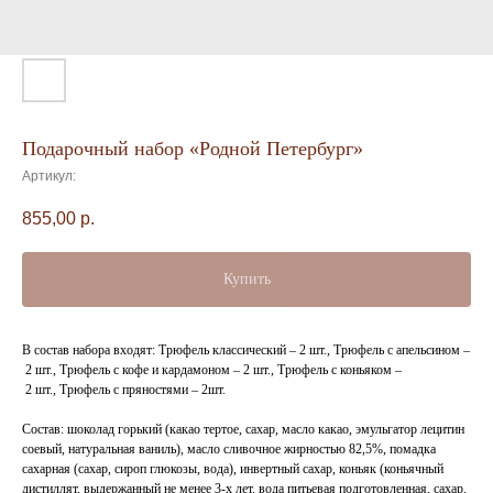
Подарочный набор «Родной Петербург»
Артикул:
855,00
р.
Купить
В состав набора входят: Трюфель классический – 2 шт., Трюфель с апельсином –
2 шт., Трюфель с кофе и кардамоном – 2 шт., Трюфель с коньяком –
2 шт., Трюфель с пряностями – 2шт.
Состав: шоколад горький (какао тертое, сахар, масло какао, эмульгатор лецитин
соевый, натуральная ваниль), масло сливочное жирностью 82,5%, помадка
сахарная (сахар, сироп глюкозы, вода), инвертный сахар, коньяк (коньячный
дистиллят, выдержанный не менее 3-х лет, вода питьевая подготовленная, сахар,