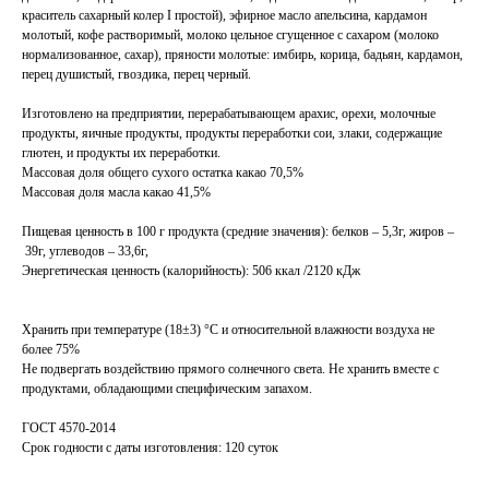
краситель сахарный колер I простой), эфирное масло апельсина, кардамон
молотый, кофе растворимый, молоко цельное сгущенное с сахаром (молоко
нормализованное, сахар), пряности молотые: имбирь, корица, бадьян, кардамон,
перец душистый, гвоздика, перец черный.
Изготовлено на предприятии, перерабатывающем арахис, орехи, молочные
продукты, яичные продукты, продукты переработки сои, злаки, содержащие
глютен, и продукты их переработки.
Массовая доля общего сухого остатка какао 70,5%
Массовая доля масла какао 41,5%
Пищевая ценность в 100 г продукта (средние значения): белков – 5,3г, жиров –
39г, углеводов – 33,6г,
Энергетическая ценность (калорийность): 506 ккал /2120 кДж
Хранить при температуре (18±3) °С и относительной влажности воздуха не
более 75%
Не подвергать воздействию прямого солнечного света. Не хранить вместе с
продуктами, обладающими специфическим запахом.
ГОСТ 4570-2014
Срок годности с даты изготовления: 120 суток