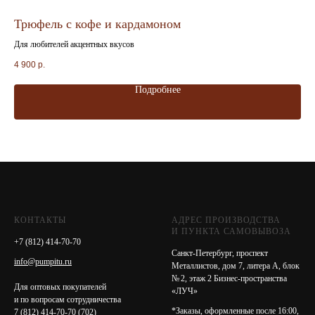
Трюфель с кофе и кардамоном
По
Для любителей акцентных вкусов
Кон
4 900
р.
95
Подробнее
КОНТАКТЫ
АДРЕС ПРОИЗВОДСТВА
И ПУНКТА САМОВЫВОЗА
+7 (812) 414-70-70
Санкт-Петербург, проспект
info@pumpitu.ru
Металлистов, дом 7, литера А, блок
№ 2, этаж 2 Бизнес-пространства
Для оптовых покупателей
«ЛУЧ»
и по вопросам сотрудничества
*Заказы, оформленные после 16:00,
7 (812) 414-70-70
(702)