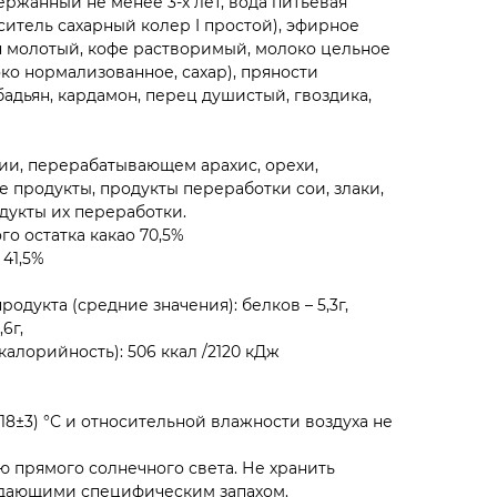
ержанный не менее 3-х лет, вода питьевая
аситель сахарный колер I простой), эфирное
н молотый, кофе растворимый, молоко цельное
ко нормализованное, сахар), пряности
бадьян, кардамон, перец душистый, гвоздика,
ии, перерабатывающем арахис, орехи,
 продукты, продукты переработки сои, злаки,
дукты их переработки.
го остатка какао 70,5%
 41,5%
родукта (средние значения): белков – 5,3г,
6г,
калорийность): 506 ккал /2120 кДж
18±3) °С и относительной влажности воздуха не
ю прямого солнечного света. Не хранить
адающими специфическим запахом.