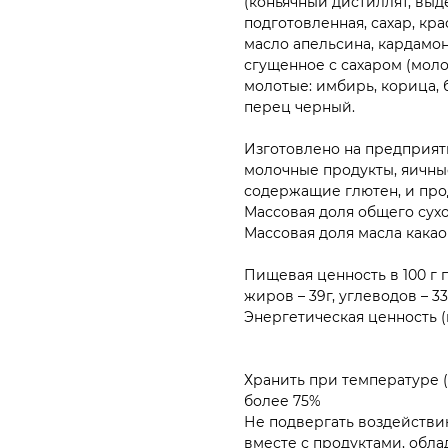
(коньячный дистиллят, выд
подготовленная, сахар, кр
масло апельсина, кардамо
сгущенное с сахаром (моло
молотые: имбирь, корица, 
перец черный.
Изготовлено на предприят
молочные продукты, яичные
содержащие глютен, и про
Массовая доля общего сухо
Массовая доля масла какао
Пищевая ценность в 100 г п
жиров – 39г, углеводов – 33,
Энергетическая ценность (
Хранить при температуре (
более 75%
Не подвергать воздействи
вместе с продуктами, обл