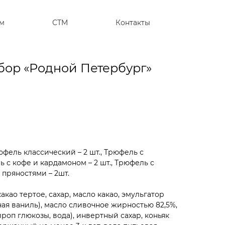
м
СТM
Контакты
ор «Родной Петербург»
юфель классический – 2 шт., Трюфель с
ь с кофе и кардамоном – 2 шт., Трюфель с
с пряностями – 2шт.
акао тертое, сахар, масло какао, эмульгатор
ая ваниль), масло сливочное жирностью 82,5%,
ироп глюкозы, вода), инвертный сахар, коньяк