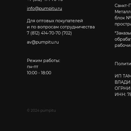
Санкт-
info@pumpitu.ru
Металли
блок № 
Для оптовых покупателей
простр
и по вопросам сотрудничества
7 (812) 414-70-70
(702)
*Заказы
обраба
av@pumpitu.ru
рабочи
Режим работы:
Полити
пн-пт
10:00 - 18:00
ИП ТА
ВЛАДИ
ОГРНИП
ИНН: 7
© 2024 pumpitu