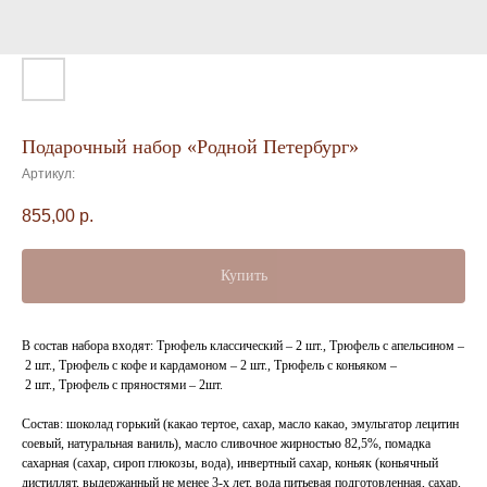
Подарочный набор «Родной Петербург»
Артикул:
855,00
р.
Купить
В состав набора входят: Трюфель классический – 2 шт., Трюфель с апельсином –
2 шт., Трюфель с кофе и кардамоном – 2 шт., Трюфель с коньяком –
2 шт., Трюфель с пряностями – 2шт.
Состав: шоколад горький (какао тертое, сахар, масло какао, эмульгатор лецитин
соевый, натуральная ваниль), масло сливочное жирностью 82,5%, помадка
сахарная (сахар, сироп глюкозы, вода), инвертный сахар, коньяк (коньячный
дистиллят, выдержанный не менее 3-х лет, вода питьевая подготовленная, сахар,