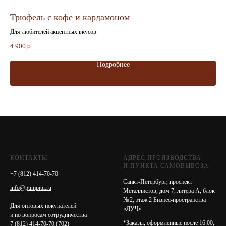
Трюфель с кофе и кардамоном
Тр
Для любителей акцентных вкусов
Для
4 900
р.
4 9
Подробнее
КОНТАКТЫ
АДРЕС ПРОИЗВОДСТВА
И ПУНКТА САМОВЫВОЗА
+7 (812) 414-70-70
Санкт-Петербург, проспект
info@pumpitu.ru
Металлистов, дом 7, литера А, блок
№ 2, этаж 2 Бизнес-пространства
Для оптовых покупателей
«ЛУЧ»
и по вопросам сотрудничества
*Заказы, оформленные после 16:00,
7 (812) 414-70-70
(702)