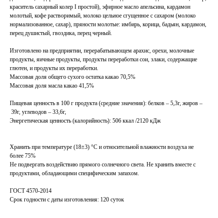
краситель сахарный колер I простой), эфирное масло апельсина, кардамон
молотый, кофе растворимый, молоко цельное сгущенное с сахаром (молоко
нормализованное, сахар), пряности молотые: имбирь, корица, бадьян, кардамон,
перец душистый, гвоздика, перец черный.
Изготовлено на предприятии, перерабатывающем арахис, орехи, молочные
продукты, яичные продукты, продукты переработки сои, злаки, содержащие
глютен, и продукты их переработки.
Массовая доля общего сухого остатка какао 70,5%
Массовая доля масла какао 41,5%
Пищевая ценность в 100 г продукта (средние значения): белков – 5,3г, жиров –
39г, углеводов – 33,6г,
Энергетическая ценность (калорийность): 506 ккал /2120 кДж
Хранить при температуре (18±3) °С и относительной влажности воздуха не
более 75%
Не подвергать воздействию прямого солнечного света. Не хранить вместе с
продуктами, обладающими специфическим запахом.
ГОСТ 4570-2014
Срок годности с даты изготовления: 120 суток